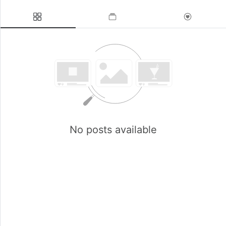
Mis temas: el hambre real, la fe que duele, el divorcio, la
paternidad a distancia, las relaciones familiares rotas y
restauradas
No tengo títulos. Tengo una vida. Y creo que a veces, la
honestidad es más útil que todas las respuestas juntas.
No posts available