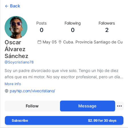
Back
Posts
Following
Followers
0
0
2
Oscar
May 05
Cuba. Provincia Santiago de Cu
Álvarez
Sánchez
@
Soycristiano78
Soy un padre divorciado que vive solo. Tengo un hijo de diez
años que es mi motor. No soy escritor profesional, pero un día
empecé a escribir para desahogarme, para poner en orden las
More info
ideas, para no ahogarme en silencio.
payhip.com/vivecristiano/
Escribo sobre el cristianismo aplicado a la vida diaria, pero no
Follow
Message
desde el púlpito ni desde la teología fácil. Escribo desde el
suelo de mi cocina, desde las noches de soledad, desde las
preguntas que no tienen respuestas bonitas.
Subscribe
$2.99 for 30 days